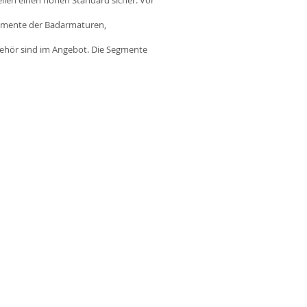
ellen einen hohen Standard sicher. Vor
egmente der Badarmaturen,
ehör sind im Angebot. Die Segmente
Öffnungszeiten
Montag - Freitag:
8:00 - 18:00 Uhr
Samstag:
8:00 - 13:00 Uhr