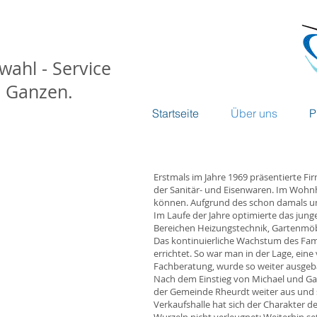
wahl - Service
m Ganzen.
Startseite
Über uns
P
Erstmals im Jahre 1969 präsentierte 
der Sanitär- und Eisenwaren. Im Wohn
können. Aufgrund des schon damals um
Im Laufe der Jahre optimierte das ju
Bereichen Heizungstechnik, Gartenmöb
Das kontinuierliche Wachstum des Famil
errichtet. So war man in der Lage, ein
Fachberatung, wurde so weiter ausgeb
Nach dem Einstieg von Michael und Gab
der Gemeinde Rheurdt weiter aus und 
Verkaufshalle hat sich der Charakter d