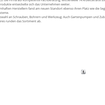
tzt die Firma auf kompetente Fachberatung. Mittlerweile 14 Arbeitskräfte st
produkte entwickelte sich das Unternehmen weiter.
amhaften Herstellern fand am neuen Standort ebenso ihren Platz wie die S
ysteme.
Auswahl an Schrauben, Bohrern und Werkzeug. Auch Gartenpumpen und Zub
ires runden das Sortiment ab.
Impressum
Datenschutz
Kontakt