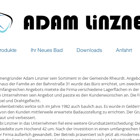
rodukte
Ihr Neues Bad
Downloads
Anfahrt
Firmengründer Adam Linzner sein Sortiment in der Gemeinde Rheurdt. Ange
haus der Familie an der Bahnstraße 31 wurde das Büro errichtet, um zweck
fangreichen Angebots mietete die Firma verschiedene Lagerflächen in der
nge Unternehmen sein Angebot und passte es den Kundenwünschen an. Die Fi
el und Drahtgeflecht.
ienbetriebs wirkte sich im Jahre 1982 auch baulich aus. Es wurde in Geldern
e von den Kunden mittlerweile erwartete Badausstellung zu errichten. Der Gr
aut und verbessert.
i Linzner in das Unternehmen fiel eine weitere Grundsatzentscheidung: Die
siedelte zum Hochend 42 um. Nach der Investition in einen umfangreichen
er Firma äußerlich gewandelt. Der Betrieb präsentiert sich jetzt als modern