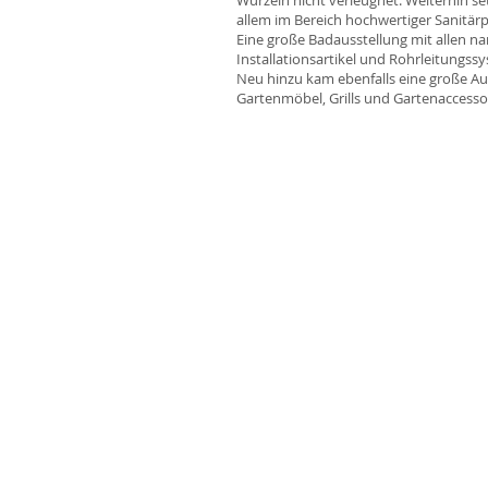
Wurzeln nicht verleugnet: Weiterhin se
allem im Bereich hochwertiger Sanitär
Eine große Badausstellung mit allen n
Installationsartikel und Rohrleitungss
Neu hinzu kam ebenfalls eine große 
Gartenmöbel, Grills und Gartenaccesso
Adam Linzner GmbH & Co. KG
Hochend 42
47509 Rheurdt
Kontakt
Tel:
02845 69025
Fax: 02845 60336
E-Mail:
info@linzner.com