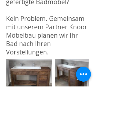
gefertigte Badmöbel?
Kein Problem. Gemeinsam
mit unserem Partner Knoor
Möbelbau planen wir Ihr
Bad nach Ihren
Vorstellungen.
Adam Linzner GmbH & Co. KG
Hochend 42
47509 Rheurdt
Kontakt
Tel:
02845 69025
Fax: 02845 60336
E-Mail:
info@linzner.com